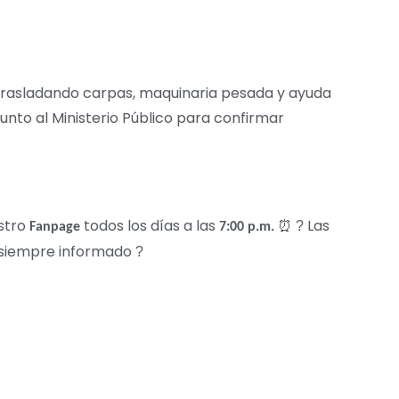
 trasladando carpas, maquinaria pesada y ayuda
unto al Ministerio Público para confirmar
stro
todos los días a las
️ Las
⏰
?
Fanpage
7:00 p.m.
e siempre informado
?