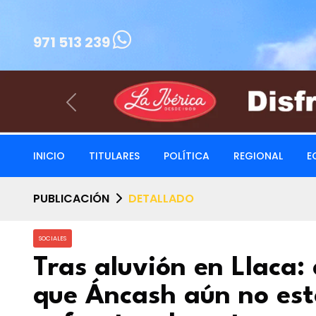
971 513 239
Previous
INICIO
TITULARES
POLÍTICA
REGIONAL
E
PUBLICACIÓN
DETALLADO
SOCIALES
Tras aluvión en Llaca
que Áncash aún no es