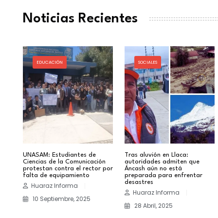
Noticias Recientes
EDUCACIÓN
SOCIALES
s
UNASAM: Estudiantes de
Tras aluvión en Llaca:
Ciencias de la Comunicación
autoridades admiten que
protestan contra el rector por
Áncash aún no está
falta de equipamiento
preparada para enfrentar
desastres
Huaraz Informa
Huaraz Informa
10 Septiembre, 2025
28 Abril, 2025