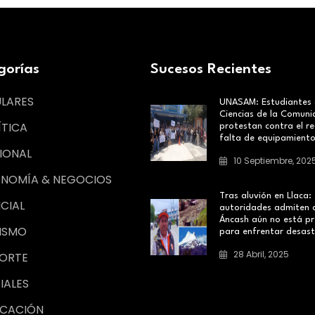
gorías
Sucesos Recientes
ULARES
UNASAM: Estudiantes
Ciencias de la Comuni
ÍTICA
protestan contra el re
falta de equipamient
IONAL
10 Septiembre, 202
NOMÍA & NEGOCIOS
Tras aluvión en Llaca:
ICIAL
autoridades admiten 
Áncash aún no está p
ISMO
para enfrentar desast
28 Abril, 2025
ORTE
IALES
CACIÓN