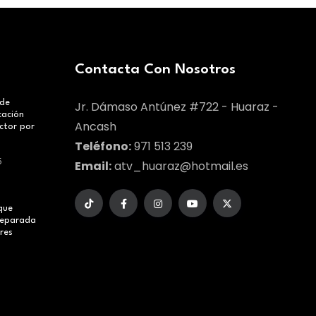
Contacta Con Nosotros
 de
Jr. Dámaso Antúnez #722 - Huaraz -
cación
Ancash
ctor por
o
Teléfono:
971 513 239
5
Email:
atv_huaraz@hotmail.es
que
reparada
res